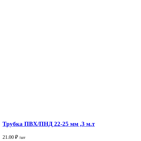
Трубка ПВХ/ПНД 22-25 мм ,3 м.т
21.00
₽
/шт