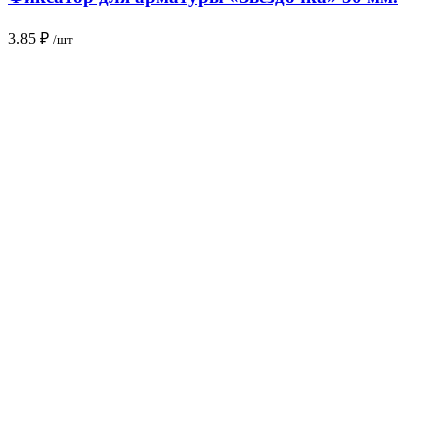
3.85
₽
/шт